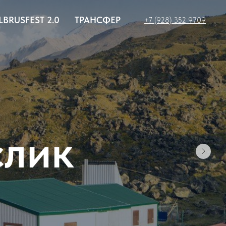
LBRUSFEST 2.0
ТРАНСФЕР
+7 (928) 352 9709
слик