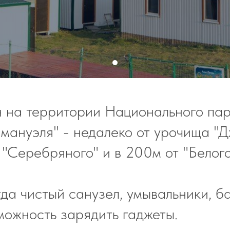
 на территории Национального пар
мануэля" - недалеко от урочища "Д
 "Серебряного" и в 200м от "Белого
да чистый санузел, умывальники, бан
зможность зарядить гаджеты.