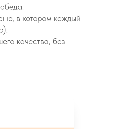
 обеда.
еню, в котором каждый
о).
его качества, без