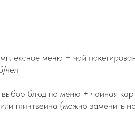
комплексное меню + чай пакетирова
б/чел
й выбор блюд по меню + чайная кар
 или глинтвейна (можно заменить на